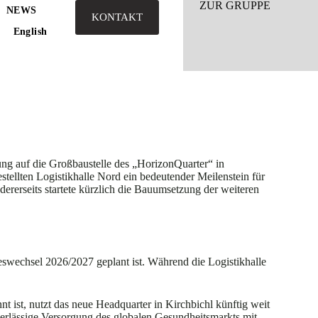
ZUR GRUPPE
NEWS
KONTAKT
English
ung auf die Großbaustelle des „HorizonQuarter“ in
tellten Logistikhalle Nord ein bedeutender Meilenstein für
dererseits startete kürzlich die Bauumsetzung der weiteren
hreswechsel 2026/2027 geplant ist. Während die Logistikhalle
 ist, nutzt das neue Headquarter in Kirchbichl künftig weit
verlässige Versorgung des globalen Gesundheitsmarkts mit