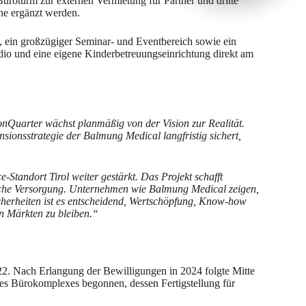
üroturm zur externen Vermietung für Partner und dritte
he ergänzt werden.
, ein großzügiger Seminar- und Eventbereich sowie ein
dio und eine eigene Kinderbetreuungseinrichtung direkt am
nQuarter wächst planmäßig von der Vision zur Realität.
nsionsstrategie der Balmung Medical langfristig sichert,
Standort Tirol weiter gestärkt. Das Projekt schafft
nische Versorgung. Unternehmen wie Balmung Medical zeigen,
icherheiten ist es entscheidend, Wertschöpfung, Know-how
n Märkten zu bleiben.“
22. Nach Erlangung der Bewilligungen in 2024 folgte Mitte
des Bürokomplexes begonnen, dessen Fertigstellung für