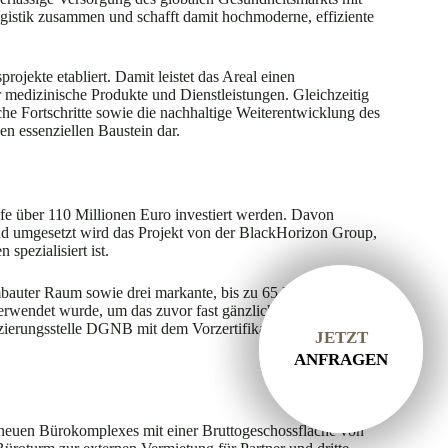
gistik zusammen und schafft damit hochmoderne, effiziente
ojekte etabliert. Damit leistet das Areal einen
ür medizinische Produkte und Dienstleistungen. Gleichzeitig
e Fortschritte sowie die nachhaltige Weiterentwicklung des
en essenziellen Baustein dar.
fe über 110 Millionen Euro investiert werden. Davon
und umgesetzt wird das Projekt von der BlackHorizon Group,
pezialisiert ist.
bauter Raum sowie drei markante, bis zu 65 Meter hohe
erwendet wurde, um das zuvor fast gänzlich versiegelte
zierungsstelle DGNB mit dem Vorzertifikat in Gold
JETZT
JETZT
ANFRAGEN
ANFRAGEN
 neuen Bürokomplexes mit einer Bruttogeschossfläche von