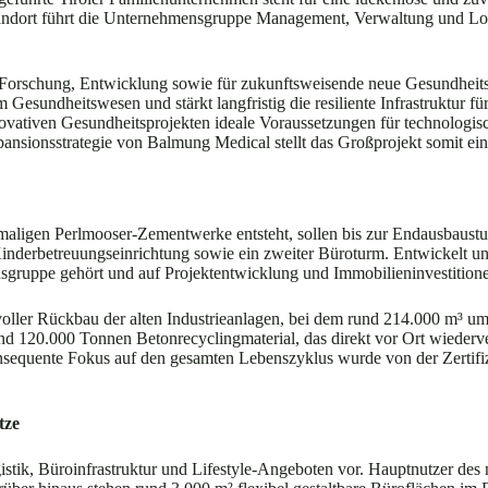
Standort führt die Unternehmensgruppe Management, Verwaltung und Lo
r Forschung, Entwicklung sowie für zukunftsweisende neue Gesundheitspr
 Gesundheitswesen und stärkt langfristig die resiliente Infrastruktur f
vativen Gesundheitsprojekten ideale Voraussetzungen für technologisch
pansionsstrategie von Balmung Medical stellt das Großprojekt somit ein
aligen Perlmooser-Zementwerke entsteht, sollen bis zur Endausbaustu
 Kinderbetreuungseinrichtung sowie ein zweiter Büroturm. Entwickelt 
gruppe gehört und auf Projektentwicklung und Immobilieninvestitionen s
oller Rückbau der alten Industrieanlagen, bei dem rund 214.000 m³ um
nd 120.000 Tonnen Betonrecyclingmaterial, das direkt vor Ort wiederv
onsequente Fokus auf den gesamten Lebenszyklus wurde von der Zertifi
tze
tik, Büroinfrastruktur und Lifestyle-Angeboten vor. Hauptnutzer des