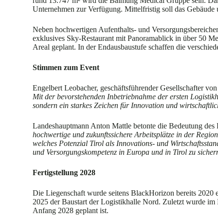
rund 13.747 m² wird die Balmung Medical Gruppe sein. Darüb
Unternehmen zur Verfügung. Mittelfristig soll das Gebäude
Neben hochwertigen Aufenthalts- und Versorgungsbereichen e
exklusives Sky-Restaurant mit Panoramablick in über 50 Me
Areal geplant. In der Endausbaustufe schaffen die verschied
Stimmen zum Event
Engelbert Leobacher, geschäftsführender Gesellschafter v
Mit der bevorstehenden Inbetriebnahme der ersten Logistikha
sondern ein starkes Zeichen für Innovation und wirtschaftli
Landeshauptmann Anton Mattle betonte die Bedeutung des P
hochwertige und zukunftssichere Arbeitsplätze in der Regi
welches Potenzial Tirol als Innovations- und Wirtschaftsst
und Versorgungskompetenz in Europa und in Tirol zu sicher
Fertigstellung 2028
Die Liegenschaft wurde seitens BlackHorizon bereits 2020 
2025 der Baustart der Logistikhalle Nord. Zuletzt wurde i
Anfang 2028 geplant ist.