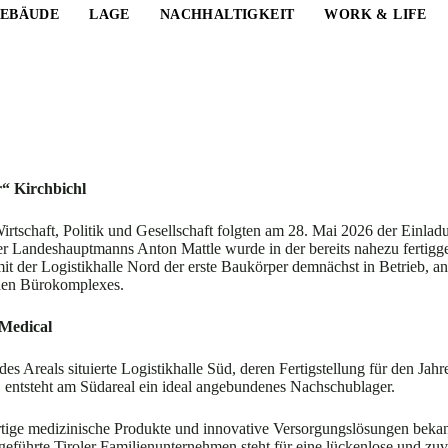
EBÄUDE
LAGE
NACHHALTIGKEIT
WORK & LIFE
“ Kirchbichl
rtschaft, Politik und Gesellschaft folgten am 28. Mai 2026 der Einlad
er Landeshauptmanns Anton Mattle wurde in der bereits nahezu fertigges
mit der Logistikhalle Nord der erste Baukörper demnächst in Betrieb, an
hen Bürokomplexes.
 Medical
 des Areals situierte Logistikhalle Süd, deren Fertigstellung für den Ja
, entsteht am Südareal ein ideal angebundenes Nachschublager.
ige medizinische Produkte und innovative Versorgungslösungen bekannt
rgeführte Tiroler Familienunternehmen steht für eine lückenlose und zu