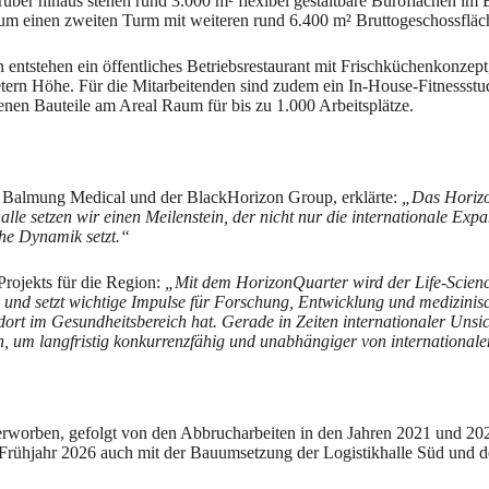
er hinaus stehen rund 3.000 m² flexibel gestaltbare Büroflächen im B
 um einen zweiten Turm mit weiteren rund 6.400 m² Bruttogeschossfläc
ntstehen ein öffentliches Betriebsrestaurant mit Frischküchenkonzept
tern Höhe. Für die Mitarbeitenden sind zudem ein In-House-Fitnessstu
enen Bauteile am Areal Raum für bis zu 1.000 Arbeitsplätze.
on Balmung Medical und der BlackHorizon Group, erklärte:
„Das Horizo
lle setzen wir einen Meilenstein, der nicht nur die internationale Expa
che Dynamik setzt.“
rojekts für die Region:
„Mit dem HorizonQuarter wird der Life-Science-
on und setzt wichtige Impulse für Forschung, Entwicklung und medizi
andort im Gesundheitsbereich hat. Gerade in Zeiten internationaler Uns
n, um langfristig konkurrenzfähig und unabhängiger von internationale
erworben, gefolgt von den Abbrucharbeiten in den Jahren 2021 und 20
m Frühjahr 2026 auch mit der Bauumsetzung der Logistikhalle Süd und 