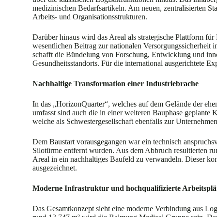
medizinischen Bedarfsartikeln. Am neuen, zentralisierten 
Arbeits- und Organisationsstrukturen.
Darüber hinaus wird das Areal als strategische Plattform fü
wesentlichen Beitrag zur nationalen Versorgungssicherheit im
schafft die Bündelung von Forschung, Entwicklung und inno
Gesundheitsstandorts. Für die international ausgerichtete Ex
Nachhaltige Transformation einer Industriebrache
In das „HorizonQuarter“, welches auf dem Gelände der ehem
umfasst sind auch die in einer weiteren Bauphase geplante
welche als Schwestergesellschaft ebenfalls zur Unternehmens
Dem Baustart vorausgegangen war ein technisch anspruchsv
Silotürme entfernt wurden. Aus dem Abbruch resultierten ru
Areal in ein nachhaltiges Baufeld zu verwandeln. Dieser k
ausgezeichnet.
Moderne Infrastruktur und hochqualifizierte Arbeitsplä
Das Gesamtkonzept sieht eine moderne Verbindung aus Logis