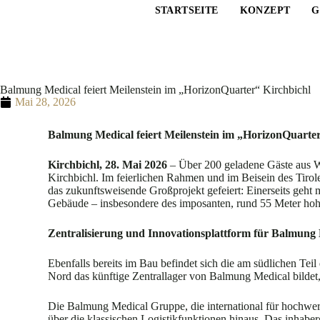
STARTSEITE
KONZEPT
G
Balmung Medical feiert Meilenstein im „HorizonQuarter“ Kirchbichl
Mai 28, 2026
Balmung Medical feiert Meilenstein im „HorizonQuarter
Kirchbichl, 28. Mai 2026
– Über 200 geladene Gäste aus Wi
Kirchbichl. Im feierlichen Rahmen und im Beisein des Tirol
das zukunftsweisende Großprojekt gefeiert: Einerseits geht 
Gebäude – insbesondere des imposanten, rund 55 Meter ho
Zentralisierung und Innovationsplattform für Balmung
Ebenfalls bereits im Bau befindet sich die am südlichen Teil
Nord das künftige Zentrallager von Balmung Medical bildet
Die Balmung Medical Gruppe, die international für hochwert
über die klassischen Logistikfunktionen hinaus. Das inhabe