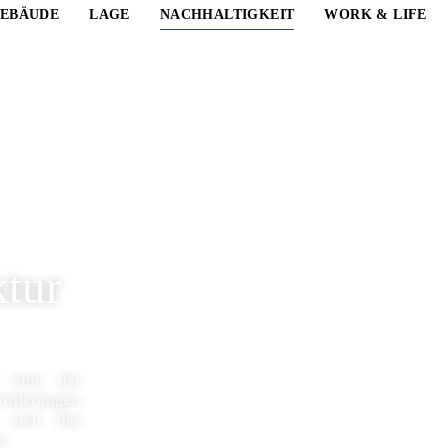
EBÄUDE
LAGE
NACHHALTIGKEIT
WORK & LIFE
ktur
t eine der
rderungen
r sich das
t.