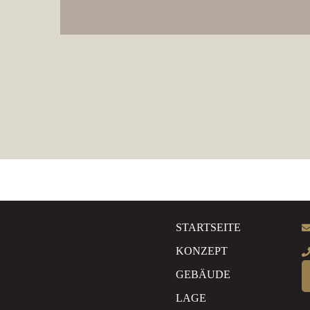
Kindergarte
n
Hohe
Betreuungsqualität.
Arbeitnehmerfreun
dlich.
Entlastung für
Familien.
STARTSEITE
KONZEPT
GEBÄUDE
LAGE