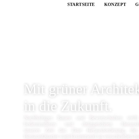
STARTSEITE
KONZEPT
G
Mit grüner Archite
in die Zukunft.
Nachhaltiges Bauen und Bewirtschaften stell
bedeutendsten und drängendsten Herausfo
unserer Zeit dar. Eine Herausforderung, de
HorizonQuarter vom Erstentwurf an verschrieben ha